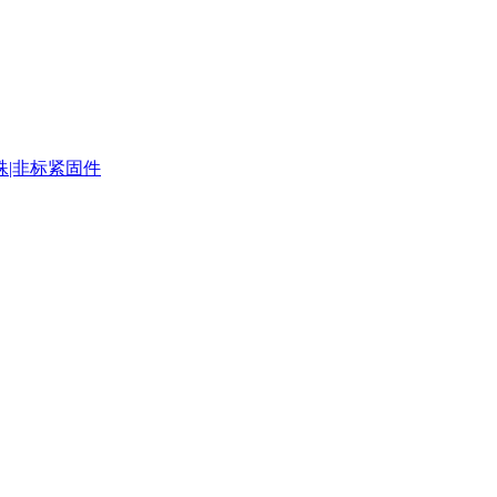
殊|非标紧固件